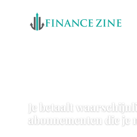
GELD BESPAREN
Je betaalt waarschijnl
abonnementen die je 
29 June 2026
·
7 min leestijd