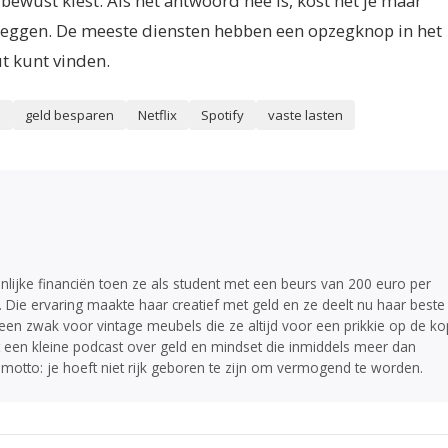
je bewust kiest. Als het antwoord nee is, kost het je maar
eggen. De meeste diensten hebben een opzegknop in het
t kunt vinden.
n
geld besparen
Netflix
Spotify
vaste lasten
lijke financiën toen ze als student met een beurs van 200 euro per
e ervaring maakte haar creatief met geld en ze deelt nu haar beste
 een zwak voor vintage meubels die ze altijd voor een prikkie op de ko
st een kleine podcast over geld en mindset die inmiddels meer dan
 motto: je hoeft niet rijk geboren te zijn om vermogend te worden.