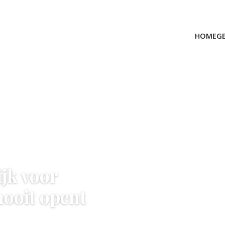
HOME
G
ijk voor
nooit opent