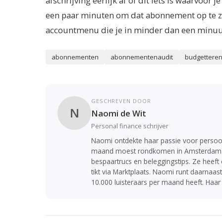
afschrijving eerlijk af of dit iets is waarvoor 
een paar minuten om dat abonnement op te z
accountmenu die je in minder dan een minuu
abonnementen
abonnementenaudit
budgettere
GESCHREVEN DOOR
N
Naomi de Wit
Personal finance schrijver
Naomi ontdekte haar passie voor persoon
maand moest rondkomen in Amsterdam. Di
bespaartrucs en beleggingstips. Ze heeft
tikt via Marktplaats. Naomi runt daarnaa
10.000 luisteraars per maand heeft. Haar