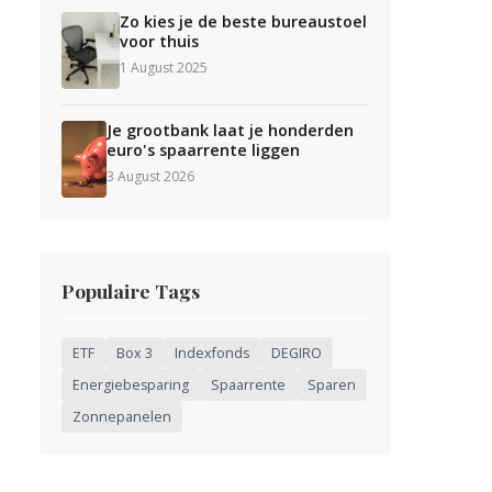
Zo kies je de beste bureaustoel
voor thuis
1 August 2025
Je grootbank laat je honderden
euro's spaarrente liggen
3 August 2026
Populaire Tags
ETF
Box 3
Indexfonds
DEGIRO
Energiebesparing
Spaarrente
Sparen
Zonnepanelen