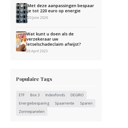
Met deze aanpassingen bespaar
je tot 220 euro op energie
20 June 2026
Wat kunt u doen als de
verzekeraar uw
letselschadeclaim afwijst?
26 April 2023
Populaire Tags
ETF
Box 3
Indexfonds
DEGIRO
Energiebesparing
Spaarrente
Sparen
Zonnepanelen