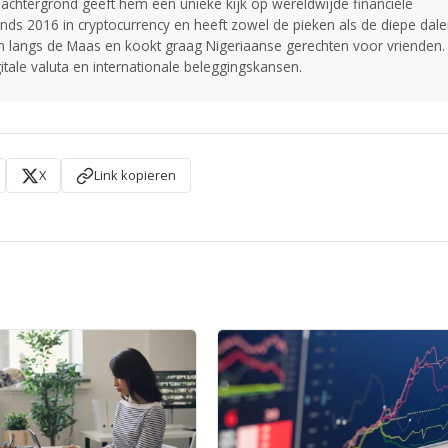
e achtergrond geeft hem een unieke kijk op wereldwijde financiële
sinds 2016 in cryptocurrency en heeft zowel de pieken als de diepe dal
langs de Maas en kookt graag Nigeriaanse gerechten voor vrienden.
gitale valuta en internationale beleggingskansen.
X
Link kopieren