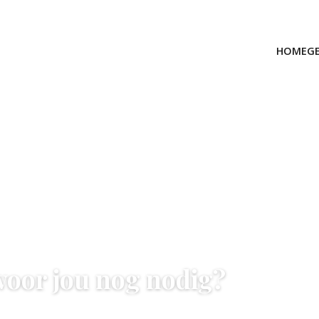
HOME
G
voor jou nog nodig?