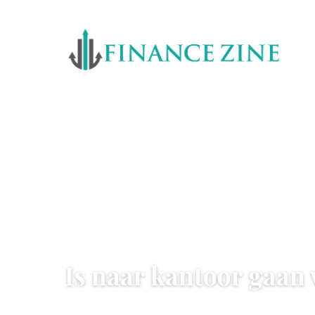
ONDERNEMEN & WERK
Is naar kantoor gaan 
20 July 2022
·
3 min leestijd