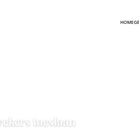
HOME
G
rekers toeslaan