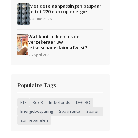
Met deze aanpassingen bespaar
je tot 220 euro op energie
20 June 2026
Wat kunt u doen als de
verzekeraar uw
letselschadeclaim afwijst?
26 April 2023
Populaire Tags
ETF
Box 3
Indexfonds
DEGIRO
Energiebesparing
Spaarrente
Sparen
Zonnepanelen