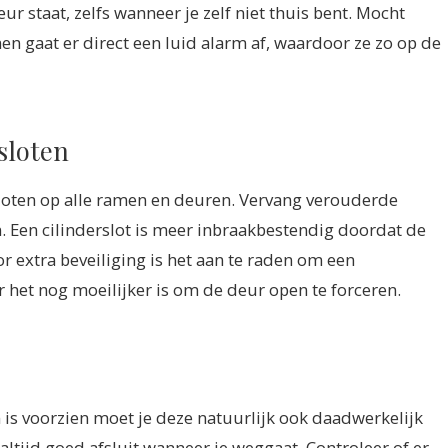
 staat, zelfs wanneer je zelf niet thuis bent. Mocht
n gaat er direct een luid alarm af, waardoor ze zo op de
sloten
sloten op alle ramen en deuren. Vervang verouderde
. Een cilinderslot is meer inbraakbestendig doordat de
or extra beveiliging is het aan te raden om een
 het nog moeilijker is om de deur open te forceren.
is voorzien moet je deze natuurlijk ook daadwerkelijk
altijd goed afsluit wanneer je weggaat. Controleer of er