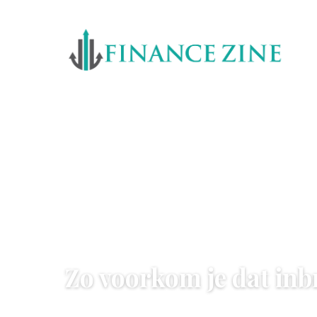
GELD BESPAREN
Zo voorkom je dat inb
16 June 2022
·
3 min leestijd